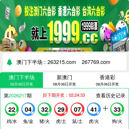
澳门下半场：263215.com 267769.com
.
澳门下半场：263215.com 267769.com
澳门下半场
新澳门
香港彩
澳门下半场：263215.com 267769.com
08月06日开奖
08月06日开奖
08月06日开奖
第
2026217
期
距下期开奖：
02:24:32
查看历史记录
22
04
32
29
07
41
33
鸡/水
兔/金
猪/火
虎/土
鼠/土
虎/火
狗/火